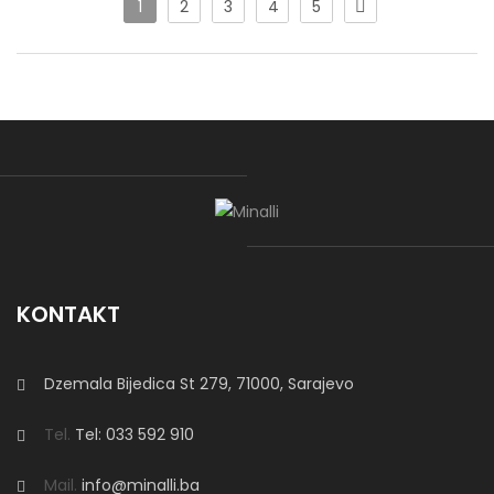
1
2
3
4
5
Ugao “Ajla” je modernа ugaona garnitura koja posjeduje
mehanizam za razvlačenje i dostupna je u svim bojama po
želji kupca.
Miami Relax
Miami Relax
je moderna ugaona garnitura s damskim
dijelom, dimenzija
320 × 200 cm
. Pomični rukohvati i leđni
KONTAKT
nasloni omogućavaju veliki komfor pri
sjedenju i ležanju
.
Model se izrađuje po mjeri, uz izbor
dimenzija, štofa i boje
prema želji kupca.
Dzemala Bijedica St 279, 71000, Sarajevo
Tel.
Tel: 033 592 910
Sofa Bella
Mail.
info@minalli.ba