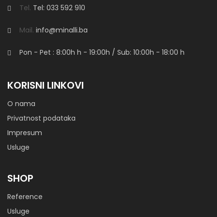
Tel.
Tel: 033 592 910
Mail.
info@minalli.ba
Sofa Futurism White 00
Pon - Pet : 8:00h
h
- 19:00h / Sub: 10:00h - 18:00 h
KORISNI LINKOVI
Sofa Iris
O nama
Privatnost podataka
Impresum
Usluge
Sofa Minalli
SHOP
Model Minalli izrađuje se u različitim dimenzijama prema
Reference
potrebama kupca: trosjed i dvosjed, fotelja. Nogice izrađene
od punog drveta
Usluge