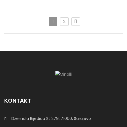
Miami Relax
1
2
Miami Relax
je moderna ugaona garnitura s damskim
dijelom, dimenzija
320 × 200 cm
. Pomični rukohvati i leđni
nasloni omogućavaju veliki komfor pri
sjedenju i ležanju
.
Model se izrađuje po mjeri, uz izbor
dimenzija, štofa i boje
prema želji kupca.
Sofa Bella
KONTAKT
Sofa Cloe
Dzemala Bijedica St 279, 71000, Sarajevo