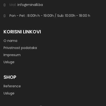
Sofa Bella
Mail.
info@minalli.ba
Pon - Pet : 8:00h
h
- 19:00h / Sub: 10:00h - 18:00 h
Sofa Cloe
KORISNI LINKOVI
O nama
Privatnost podataka
Impresum
Sofa Futurism White 00
Usluge
SHOP
Sofa Iris
Reference
Usluge