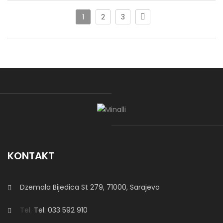
Ajla
1
2
3
Ugao “Ajla” je modernа ugaona garnitura koja posjeduje
mehanizam za razvlačenje i dostupna je u svim bojama po
želji kupca.
Miami Relax
Miami Relax
je moderna ugaona garnitura s damskim
dijelom, dimenzija
320 × 200 cm
. Pomični rukohvati i leđni
KONTAKT
nasloni omogućavaju veliki komfor pri
sjedenju i ležanju
.
Model se izrađuje po mjeri, uz izbor
dimenzija, štofa i boje
prema želji kupca.
Dzemala Bijedica St 279, 71000, Sarajevo
Tel.
Tel: 033 592 910