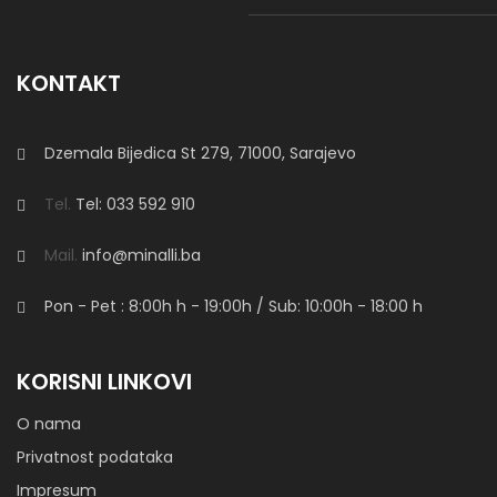
Klub Stol Leaf
KONTAKT
Dzemala Bijedica St 279, 71000, Sarajevo
Klub Stol Minalli
Tel.
Tel: 033 592 910
Mail.
info@minalli.ba
Pon - Pet : 8:00h
h
- 19:00h / Sub: 10:00h - 18:00 h
Klub Stol Oliver
KORISNI LINKOVI
Klub sto Oliver
O nama
Moderan i elegantan klub sto Oliver savršeno se uklapa u
Privatnost podataka
različite stilove enterijera. Karakteriše ga kvalitetna izrada i
Impresum