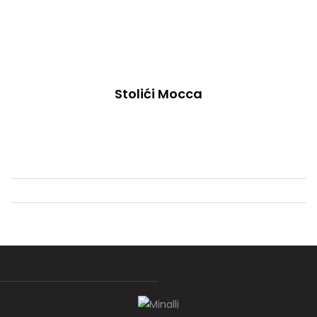
Stolići Mocca
Klub Stol Kaligaris
Klub sto Kalgaris – moderan klub sto po vašoj mjeri.
Spoj elegantnog dizajna, funkcionalnosti i kvalitetne izrade.
Birajte dimenzije, boju i dekor prema svom prostoru i stilu.