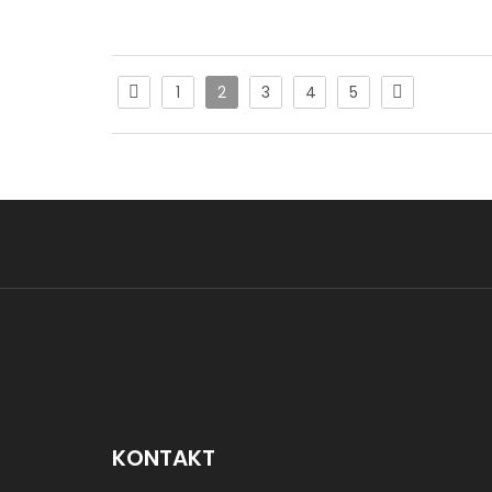
Sofa V
1
2
3
4
5
Trosje
Trosje
Trosj
Trosj
KONTAKT