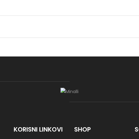
itruvius
d Ari
d Ari Blue01
ed Emily
ed Timur
KORISNI LINKOVI
SHOP
S