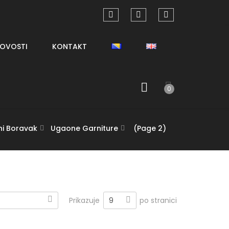
OVOSTI
KONTAKT
0
ni Boravak
Ugaone Garniture
(Page 2)
9
Prikazuje
po stranici