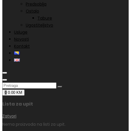
Predsoblja
Ostalo
Tabure
Ugostiteljstvo
Usluge
Novosti
Kontakt
0
0.00
KM
Lista za upit
Zatvori
Nema proizvoda na listi za upit.