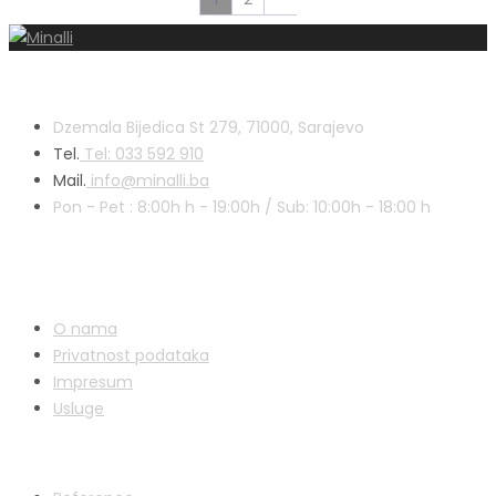
Kontakt
Dzemala Bijedica St 279, 71000, Sarajevo
Tel.
Tel: 033 592 910
Mail.
info@minalli.ba
Pon - Pet : 8:00h
h
- 19:00h / Sub: 10:00h - 18:00 h
Korisni linkovi
O nama
Privatnost podataka
Impresum
Usluge
Shop