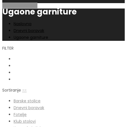
Pregled proizvoda
Ugaone garniture
Naslovna
Dnevni boravak
Ugaone garniture
FILTER
Sortiranje
--
Barske stolice
Dnevni boravak
Fotelje
Klub stolovi