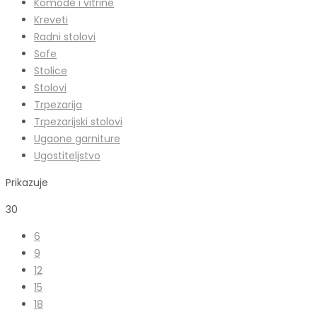
Komode i vitrine
Kreveti
Radni stolovi
Sofe
Stolice
Stolovi
Trpezarija
Trpezarijski stolovi
Ugaone garniture
Ugostiteljstvo
Prikazuje
30
6
9
12
15
18