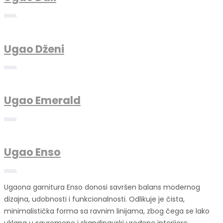
Ugao Dženi
Ugao Emerald
Ugao Enso
Ugaona garnitura Enso donosi savršen balans modernog
dizajna, udobnosti i funkcionalnosti. Odlikuje je čista,
minimalistička forma sa ravnim linijama, zbog čega se lako
uklapa u savremene i skandinavski uređene interijere.