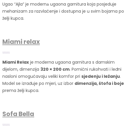
Ugao “Ajla” je modernа ugaona garnitura koja posjeduje
mehanizam za razvlačenje i dostupna je u svim bojama po
želji kupca.
Miami relax
Miami Relax
je moderna ugaona garnitura s damskim
dijelom, dimenzija
320 × 200 cm
. Pomični rukohvati i leđni
nasloni omogućavaju veliki komfor pri
sjedenju i ležanju
.
Model se izrađuje po mjeri, uz izbor
dimenzija, štofa i boje
prema želji kupca.
Sofa Bella