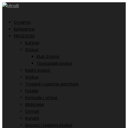
O nama
Reference
PROIZVODI
Kuhinje
Stolovi
Klub Stolovi
Trpezarijski stolovi
Radni stolovi
Stolice
Trosjedi i ugaone garniture
Fotelje
Komode i vitrine
Biblioteke
Ormari
Kreveti
Noćnici i toaletni stolovi