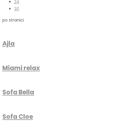
24
30
po stranici
Ajla
Miami relax
Sofa Bella
Sofa Cloe