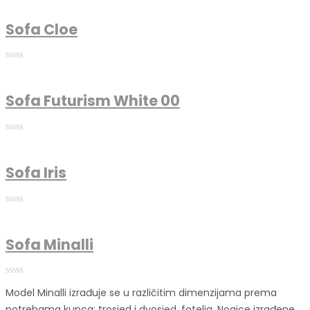
Sofa Cloe
Sofa Futurism White 00
Sofa Iris
Sofa Minalli
Model Minalli izrađuje se u različitim dimenzijama prema
potrebama kupca: trosjed i dvosjed, fotelja. Nogice izrađene