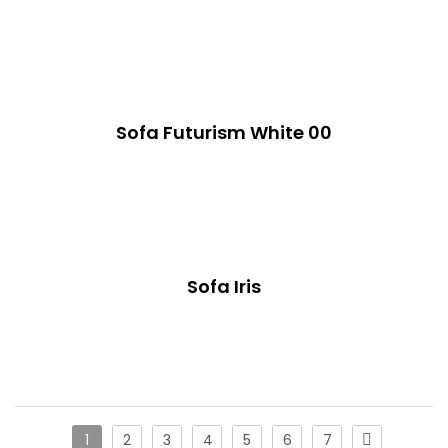
Sofa Futurism White 00
Sofa Iris
Ajla
1
2
3
4
5
6
7