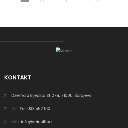
Ugao “Ajla” je modernа ugaona garnitura koja posjeduje
mehanizam za razvlačenje i dostupna je u svim bojama po
želji kupca.
Miami Relax
Miami Relax
je moderna ugaona garnitura s damskim
dijelom, dimenzija
320 × 200 cm
. Pomični rukohvati i leđni
KONTAKT
nasloni omogućavaju veliki komfor pri
sjedenju i ležanju
.
Model se izrađuje po mjeri, uz izbor
dimenzija, štofa i boje
prema želji kupca.
Dzemala Bijedica St 279, 71000, Sarajevo
Tel.
Tel: 033 592 910
Sofa Bella
Mail.
info@minalli.ba