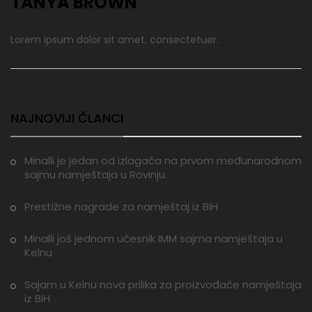
TANYA BROWN
Lorem ipsum dolor sit amet, consectetuer.
NAJNOVIJI ČLANCI
Minalli je jedan od izlagača na prvom međunarodnom
sajmu namještaja u Rovinju.
Prestižne nagrade za namještaj iz BiH
Minalli još jednom učesnik IMM sajma namještaja u
Kelnu
Sajam u Kelnu nova prilika za proizvođače namještaja
iz BiH