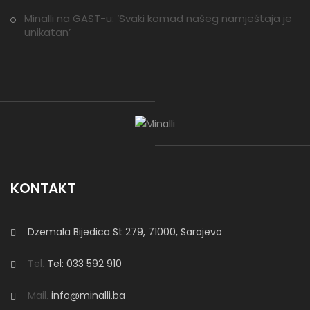
Minalli na GAST-u: ‘Svaki komad našeg namještaja je
unikatan’
KONTAKT
Dzemala Bijedica St 279, 71000, Sarajevo
Tel.
Tel: 033 592 910
Mail.
info@minalli.ba