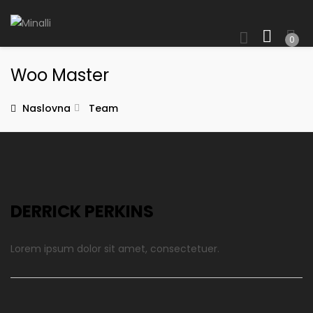
0
Woo Master
Naslovna
Team
DERRICK PERKINS
Lorem ipsum dolor sit amet, consectetuer.