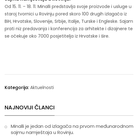
Od 15. 11. – 18. 11. Minalli predstavlja svoje proizvode i usluge u
staroj tvornici u Rovinju pored skoro 100 drugih izlagača iz
BiH, Hrvatske, Slovenije, Srbije, Italije, Turske i Engleske. Sajam
prati niz predavanja i konferencija za arhitekte i dizajnere te
se očekuje oko 7000 posjetitelja iz Hrvatske i šire.
Kategorija:
Aktuelnosti
NAJNOVIJI ČLANCI
Minalli je jedan od izlagača na prvom međunarodnom
sajmu namještaja u Rovinju.