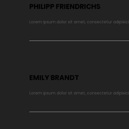
PHILIPP FRIENDRICHS
Lorem ipsum dolor sit amet, consectetur adipisici
EMILY BRANDT
Lorem ipsum dolor sit amet, consectetur adipisici