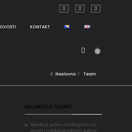
OVOSTI
KONTAKT
0
Naslovna
Team
NAJNOVIJI ČLANCI
Minalli je jedan od izlagača na
prvom međunarodnom sajmu