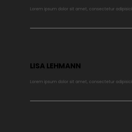
Lorem ipsum dolor sit amet, consectetur adipisici
LISA LEHMANN
Lorem ipsum dolor sit amet, consectetur adipisici