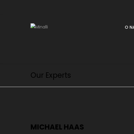
O N
Our Experts
MICHAEL HAAS