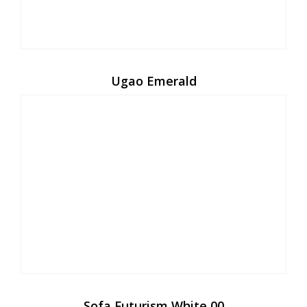
Ugao Emerald
Sofa Futurism White 00