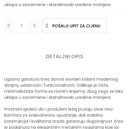
uklapa u savremene i skandinavski uređene interijere.
POŠALJI UPIT ZA CIJENU
DETALJNI OPIS
Ugaona garnitura Enso donosi savršen balans modernog
dizajna, udobnosti i funkcionalnosti. Odlikuje je čista,
minimalistička forma sa ravnim linijama, zbog čega se lako
uklapa u savremene i skandinavski uređene interijere.
Prostrani sjedeći dio i produženi ležaj pružaju visok nivo
komfora za svakodnevno opuštanje, dok stabilna
konstrukcija i kvalitetna izrada garantuju dugotrajnost. Enso
je podignuta na elegantnim metalnim nogarama koje joj