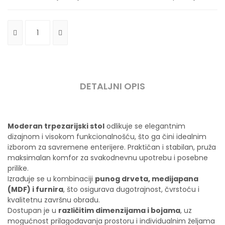
DETALJNI OPIS
Moderan trpezarijski stol
odlikuje se elegantnim
dizajnom i visokom funkcionalnošću, što ga čini idealnim
izborom za savremene enterijere. Praktičan i stabilan, pruža
maksimalan komfor za svakodnevnu upotrebu i posebne
prilike.
Izrađuje se u kombinaciji
punog drveta, medijapana
(MDF) i furnira
, što osigurava dugotrajnost, čvrstoću i
kvalitetnu završnu obradu.
Dostupan je u
različitim dimenzijama i bojama
, uz
mogućnost prilagođavanja prostoru i individualnim željama