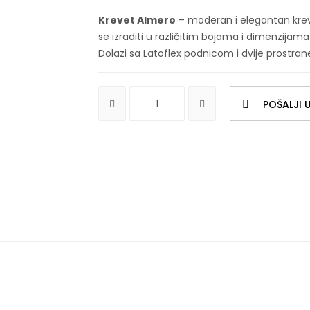
Krevet Almero
– moderan i elegantan kreve
se izraditi u različitim bojama i dimenzija
Dolazi sa Latoflex podnicom i dvije prostrane
POŠALJI U