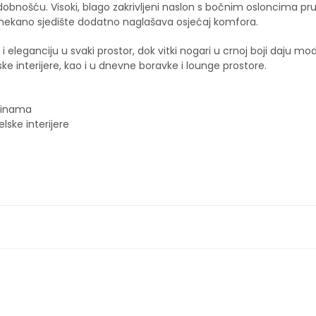
obnošću. Visoki, blago zakrivljeni naslon s bočnim osloncima pr
 mekano sjedište dodatno naglašava osjećaj komfora.
 i eleganciju u svaki prostor, dok vitki nogari u crnoj boji daju mo
e interijere, kao i u dnevne boravke i lounge prostore.
aninama
ske interijere