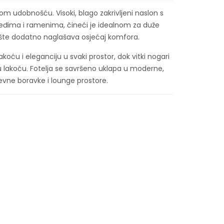
om udobnošću. Visoki, blago zakrivljeni naslon s
eđima i ramenima, čineći je idealnom za duže
ište dodatno naglašava osjećaj komfora.
akoću i eleganciju u svaki prostor, dok vitki nogari
nu lakoću. Fotelja se savršeno uklapa u moderne,
nevne boravke i lounge prostore.