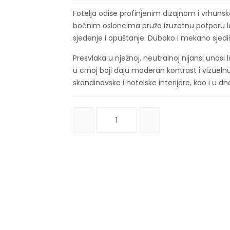
Fotelja odiše profinjenim dizajnom i vrhunsk
bočnim osloncima pruža izuzetnu potporu l
sjedenje i opuštanje. Duboko i mekano sjed
Presvlaka u nježnoj, neutralnoj nijansi unosi l
u crnoj boji daju moderan kontrast i vizuel
skandinavske i hotelske interijere, kao i u d