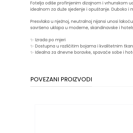
Fotelja odiše profinjenim dizajnom i vrhunskom ud
idealnom za duže sjedenje i opuštanje. Duboko i
Presvlaka u nježnoj, neutralnoj nijansi unosi lakoću
savršeno uklapa u moderne, skandinavske i hotelsk
✨ Izrada po mjeri
✨ Dostupna u različitim bojama i kvalitetnim tk
✨ Idealna za dnevne boravke, spavaće sobe i hotel
POVEZANI PROIZVODI